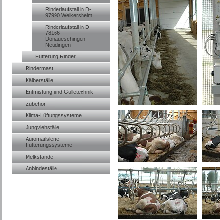
Rinderlaufstall in D-
97990 Weikersheim
Rinderlaufstall in D-
78166
Donaueschingen-
Neudingen
Fütterung Rinder
Rindermast
Kälberställe
Entmistung und Gülletechnik
Zubehör
Klima-Lüftungssysteme
Jungviehställe
Automatisierte
Fütterungssysteme
Melkstände
Anbindeställe