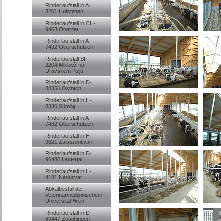
Rinderlaufstall in A-
3201 Hofstetten
Rinderlaufstall in CH-
9463 Oberriet
Rinderlaufstall in A-
7432 Oberschützen
Rinderlaufstall SI-
2204 Miklavž na
Dravskem Polju
Rinderlaufstall in D-
88356 Ostrach
Rinderlaufstall in H-
8330 Sümög
Rinderlaufstall in A-
7432 Oberschützen
Rinderlaufstall in H-
9821 Zalaszentiván
Rinderlaufstall in D-
96486 Lautertal
Rinderlaufstall in H-
4181 Nádudvar
Abkalbestall der
Veterinärmedizinischem
Universität Wien
Rinderlaufstall in D-
89447 Zöschingen