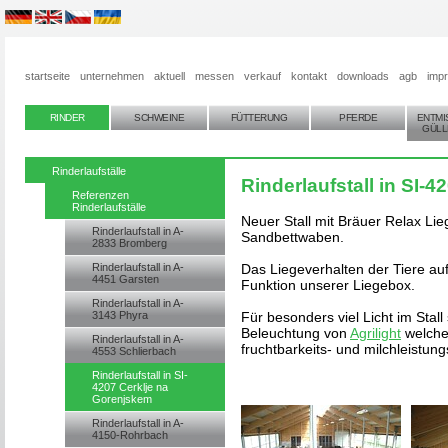
startseite
unternehmen
aktuell
messen
verkauf
kontakt
downloads
agb
imp
RINDER
SCHWEINE
FÜTTERUNG
PFERDE
ENTMI
GÜLL
Rinderlaufställe
Rinderlaufstall in SI-
Referenzen
Rinderlaufställe
Neuer Stall mit Bräuer Relax L
Rinderlaufstall in A-
Sandbettwaben.
2833 Bromberg
Rinderlaufstall in A-
Das Liegeverhalten der Tiere au
4451 Garsten
Funktion unserer Liegebox.
Rinderlaufstall in A-
3143 Phyra
Für besonders viel Licht im Stal
Beleuchtung von
Agrilight
welche
Rinderlaufstall in A-
fruchtbarkeits- und milchleistung
4553 Schlierbach
Rinderlaufstall in SI-
4207 Cerklje na
Gorenjskem
Rinderlaufstall in A-
4150-Rohrbach