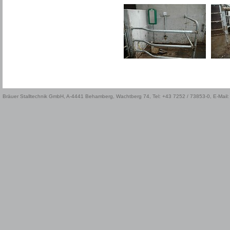
Bräuer Stalltechnik GmbH, A-4441 Behamberg, Wachtberg 74, Tel: +43 7252 / 73853-0, E-Mail