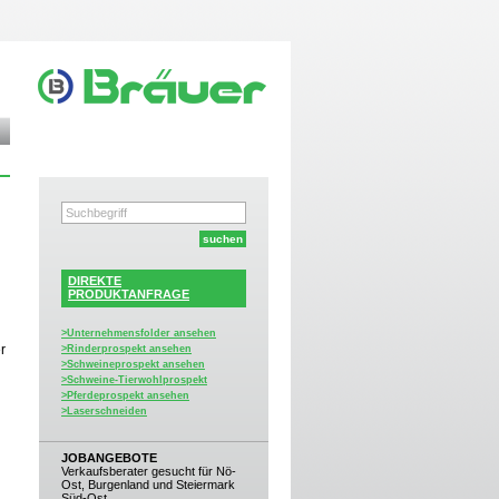
DIREKTE
PRODUKTANFRAGE
>Unternehmensfolder ansehen
r
>Rinderprospekt ansehen
>Schweineprospekt ansehen
>Schweine-Tierwohlprospekt
>Pferdeprospekt ansehen
>Laserschneiden
JOBANGEBOTE
Verkaufsberater gesucht für Nö-
Ost, Burgenland und Steiermark
Süd-Ost