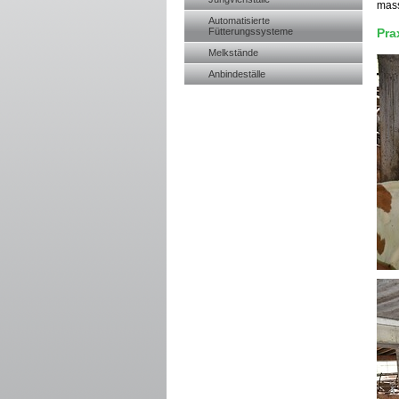
mass
Automatisierte
Fütterungssysteme
Pra
Melkstände
Anbindeställe