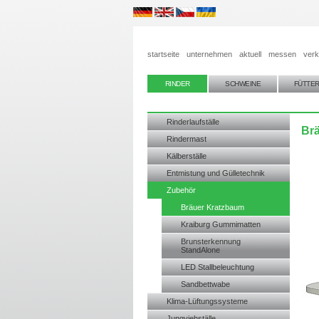
startseite
unternehmen
aktuell
messen
verk
RINDER
SCHWEINE
FÜTTE
Rinderlaufställe
Br
Rindermast
Kälberställe
Entmistung und Gülletechnik
Zubehör
Bräuer Kratzbaum
Kraiburg Gummimatten
Brunsterkennung
StandAlone
LED Stallbeleuchtung
Sandbettwabe
Klima-Lüftungssysteme
Jungviehställe