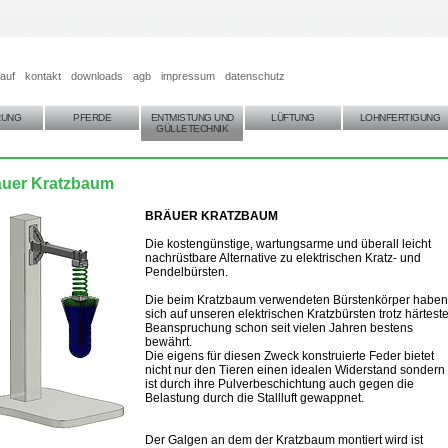
auf
kontakt
downloads
agb
impressum
datenschutz
RUNG
PFERDE
ENTMISTUNG UND
LÜFTUNG
LOHNFERTIGUNG
GÜLLETECHNIK
äuer Kratzbaum
BRÄUER KRATZBAUM
Die kostengünstige, wartungsarme und überall leicht
nachrüstbare Alternative zu elektrischen Kratz- und
Pendelbürsten.
Die beim Kratzbaum verwendeten Bürstenkörper haben
sich auf unseren elektrischen Kratzbürsten trotz härteste
Beanspruchung schon seit vielen Jahren bestens
bewährt.
Die eigens für diesen Zweck konstruierte Feder bietet
nicht nur den Tieren einen idealen Widerstand sondern
ist durch ihre Pulverbeschichtung auch gegen die
Belastung durch die Stallluft gewappnet.
Der Galgen an dem der Kratzbaum montiert wird ist