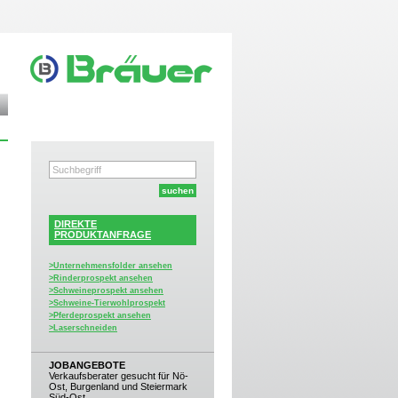
DIREKTE
PRODUKTANFRAGE
>Unternehmensfolder ansehen
>Rinderprospekt ansehen
>Schweineprospekt ansehen
>Schweine-Tierwohlprospekt
>Pferdeprospekt ansehen
>Laserschneiden
JOBANGEBOTE
Verkaufsberater gesucht für Nö-
Ost, Burgenland und Steiermark
Süd-Ost