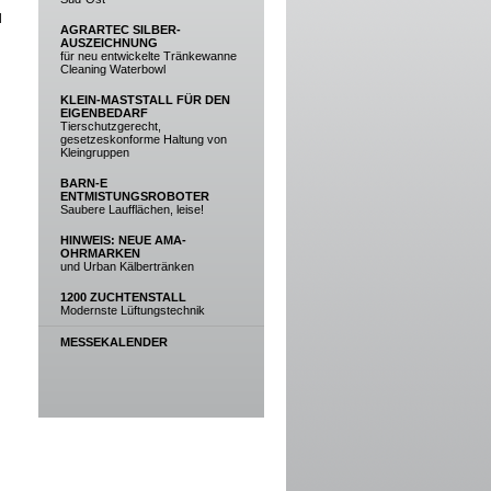
d
AGRARTEC SILBER-
AUSZEICHNUNG
für neu entwickelte Tränkewanne
Cleaning Waterbowl
KLEIN-MASTSTALL FÜR DEN
EIGENBEDARF
Tierschutzgerecht,
gesetzeskonforme Haltung von
Kleingruppen
BARN-E
ENTMISTUNGSROBOTER
Saubere Laufflächen, leise!
HINWEIS: NEUE AMA-
OHRMARKEN
und Urban Kälbertränken
1200 ZUCHTENSTALL
Modernste Lüftungstechnik
MESSEKALENDER