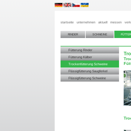
startseite
unternehmen
aktuell
messen
verk
RINDER
SCHWEINE
FÜTTE
Fütterung Rinder
Tr
Fütterung Kälber
Tro
Füt
Trockenfütterung Schweine
Flüssigfütterung Saugferkel
Flüssigfütterung Schweine
Tro