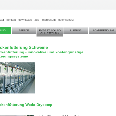
auf
kontakt
downloads
agb
impressum
datenschutz
RUNG
PFERDE
ENTMISTUNG UND
LÜFTUNG
LOHNFERTIGUNG
GÜLLETECHNIK
ockenfütterung Schweine
ckenfütterung - innovative und kostengünstige
terungssysteme
ckenfütterung Weda-Drycomp