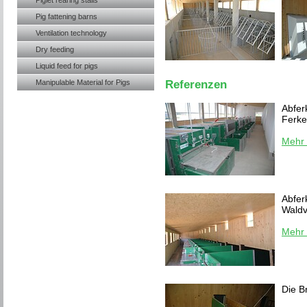
Piglet rearing stalls
Pig fattening barns
Ventilation technology
Dry feeding
Liquid feed for pigs
Manipulable Material for Pigs
Referenzen
Abfer
Ferke
Mehr 
Abfer
Waldvi
Mehr 
Die B