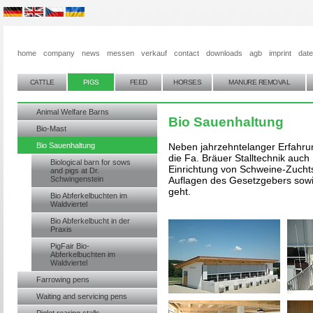
home
company
news
messen
verkauf
contact
downloads
agb
imprint
dat
CATTLE
PIGS
FEED
HORSES
MANURE REMOVAL
Animal Welfare Barns
Bio Sauenhaltung
Bio-Mast
Bio Sauenhaltung
Neben jahrzehntelanger Erfahrung
die Fa. Bräuer Stalltechnik auch
Biological barn for sows
Einrichtung von Schweine-Zuchts
and pigs at Dr.
Schwingenstein
Auflagen des Gesetzgebers sowi
geht.
Bio Abferkelbuchten im
Waldviertel
Bio Abferkelbucht in der
Praxis
PigFair Bio-
Abferkelbuchten im
Waldviertel
Farrowing pens
Waiting and servicing pens