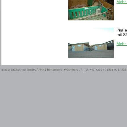
Mehr 
PigFa
mit S
Mehr 
Bräuer Stalltechnik GmbH, A-4441 Behamberg, Wachtberg 74, Tel: +43 7252 / 73853-0, E-Mail